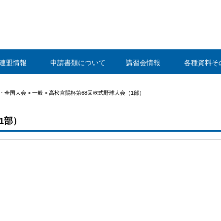
静岡県野球連盟
連盟情報
申請書類について
講習会情報
各種資料そ
海・全国大会
>
一般
>
高松宮賜杯第68回軟式野球大会（1部）
1部）