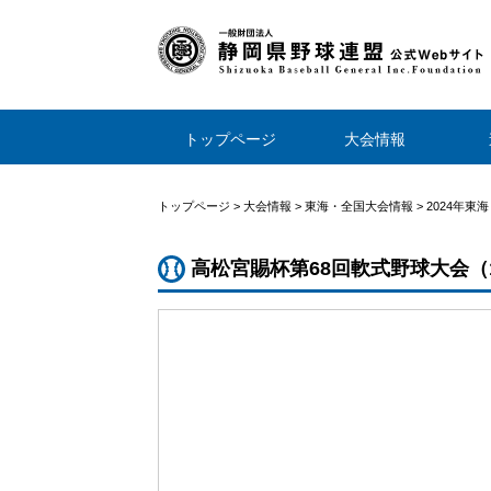
トップページ
大会情報
トップページ
>
大会情報
>
東海・全国大会情報
>
2024年東
高松宮賜杯第68回軟式野球大会（