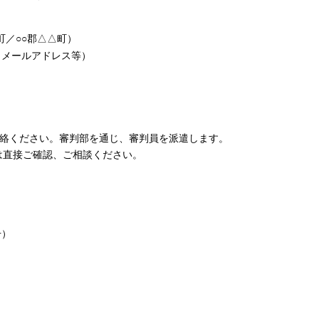
町／○○郡△△町）
・メールアドレス等）
ご連絡ください。審判部を通じ、審判員を派遣します。
は直接ご確認、ご相談ください。
号）