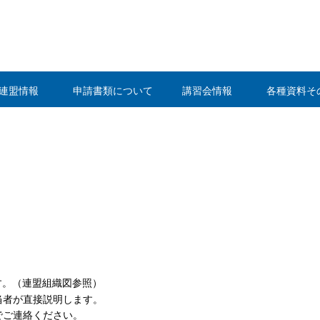
静岡県野球連盟
連盟情報
申請書類について
講習会情報
各種資料そ
す。（連盟組織図参照）
当者が直接説明します。
でご連絡ください。