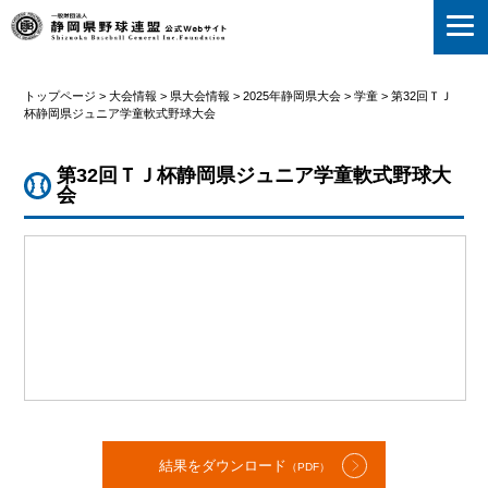
静岡県野球連盟
トップページ
>
大会情報
>
県大会情報
>
2025年静岡県大会
>
学童
>
第32回ＴＪ
杯静岡県ジュニア学童軟式野球大会
第32回ＴＪ杯静岡県ジュニア学童軟式野球大
会
結果をダウンロード
（PDF）