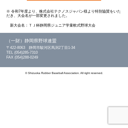
※ 令和7年度より、株式会社テクノスジャパン様より特別協賛をいた
だき、大会名が一部変更されました。
新大会名：ＴＪ杯静岡県ジュニア学童軟式野球大会
（一財）静岡県野球連盟
〒422-8063 静岡市駿河区馬渕2丁目1-34
TEL (054)285-7310
FAX (054)288-0249
© Shizuoka Rubber Baseball Association. All right reserved.