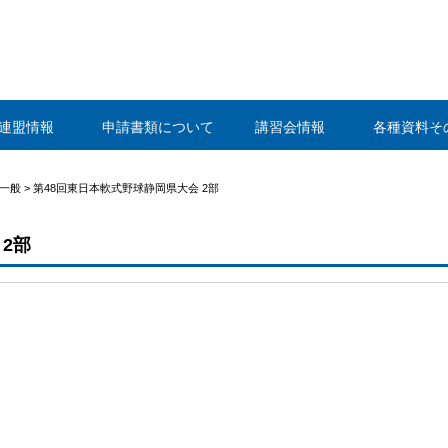
静岡県野球連盟
連盟情報
申請書類について
講習会情報
各種資料そ
一般
>
第48回東日本軟式野球静岡県大会 2部
2部