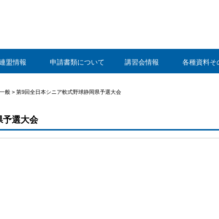
静岡県野球連盟
連盟情報
申請書類について
講習会情報
各種資料そ
一般
>
第9回全日本シニア軟式野球静岡県予選大会
県予選大会