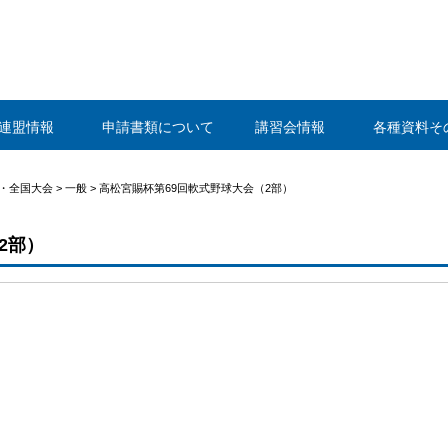
静岡県野球連盟
連盟情報
申請書類について
講習会情報
各種資料そ
海・全国大会
>
一般
>
高松宮賜杯第69回軟式野球大会（2部）
2部）