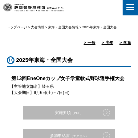
静岡県野球連盟
トップページ
>
大会情報
>
東海・全国大会情報
>
2025年東海・全国大会
> 一般
> 少年
> 学童
2025年東海・全国大会
第13回EneOneカップ女子学童軟式野球選手権大会
【主管地支部名】埼玉県
【大会期日】9月6日(土)～7日(日)
実施要項
（PDF）
参加申込書
（エクセル）