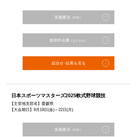
実施要項
（PDF）
参加申込書
（エクセル）
組合せ･結果を見る
日本スポーツマスターズ2025軟式野球競技
【主管地支部名】愛媛県
【大会期日】9月19日(金)～22日(月)
実施要項
（PDF）