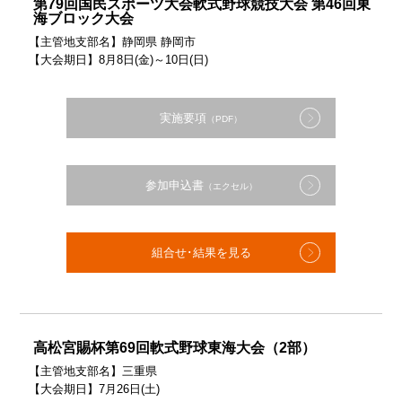
第79回国民スポーツ大会軟式野球競技大会 第46回東
海ブロック大会
【主管地支部名】静岡県 静岡市
【大会期日】8月8日(金)～10日(日)
実施要項
（PDF）
参加申込書
（エクセル）
組合せ･結果を見る
高松宮賜杯第69回軟式野球東海大会（2部）
【主管地支部名】三重県
【大会期日】7月26日(土)